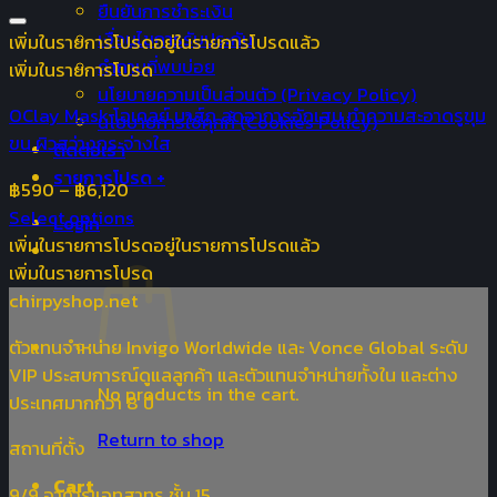
ยืนยันการชำระเงิน
เงื่อนไขการรับประกัน
เพิ่มในรายการโปรด
อยู่ในรายการโปรดแล้ว
คำถามที่พบบ่อย
เพิ่มในรายการโปรด
นโยบายความเป็นส่วนตัว (Privacy Policy)
OClay Mask โอเคลย์ มาส์ก ลดอาการอักเสบ ทำความสะอาดรูขุม
นโยบายการใช้คุกกี้ (Cookies Policy)
ขน ผิวสว่างกระจ่างใส
ติดต่อเรา
รายการโปรด +
฿
590
–
฿
6,120
Select options
Login
เพิ่มในรายการโปรด
อยู่ในรายการโปรดแล้ว
เพิ่มในรายการโปรด
chirpyshop.net
ตัวแทนจำหน่าย Invigo Worldwide และ Vonce Global ระดับ
VIP ประสบการณ์ดูแลลูกค้า และตัวแทนจำหน่ายทั้งใน และต่าง
No products in the cart.
ประเทศมากกว่า 8 ปี
Return to shop
สถานที่ตั้ง
Cart
9/9 อาคารแอทสาทร ชั้น 15