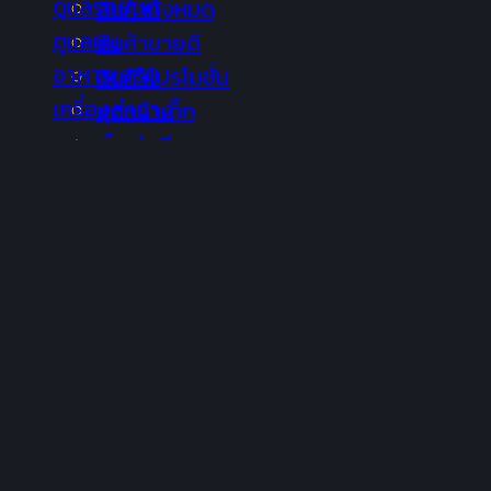
ดูแลรถยนต์
สินค้าทั้งหมด
ดูแลผม
สินค้าขายดี
อาหารเสริม
สินค้าโปรโมชั่น
เครื่องสำอาง
ชุดหน้าเด็ก
เซ็ตหุ่นดี
ปวดข้อเข่า
สมัครตัวแทนจำหน่าย
ช่วยเหลือ
วิธีการสั่งซื้อ
ยืนยันการชำระเงิน
เงื่อนไขการรับประกัน
คำถามที่พบบ่อย
นโยบายความเป็นส่วนตัว (Privacy Policy)
นโยบายการใช้คุกกี้ (Cookies Policy)
เพิ่มในรายการโปรด
อยู่ในรายการโปรดแล้ว
ติดต่อเรา