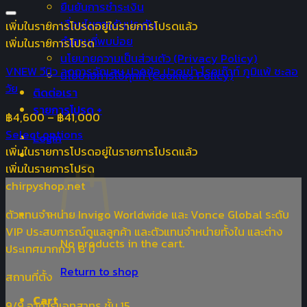
ยืนยันการชำระเงิน
เงื่อนไขการรับประกัน
เพิ่มในรายการโปรด
อยู่ในรายการโปรดแล้ว
คำถามที่พบบ่อย
เพิ่มในรายการโปรด
นโยบายความเป็นส่วนตัว (Privacy Policy)
VNEW วีนิว ลดการอักเสบ ปวดข้อ ปวดเข่า โรคเก๊าท์ ภูมิแพ้ ชะลอ
นโยบายการใช้คุกกี้ (Cookies Policy)
วัย
ติดต่อเรา
รายการโปรด +
฿
4,600
–
฿
41,000
Select options
Login
เพิ่มในรายการโปรด
อยู่ในรายการโปรดแล้ว
เพิ่มในรายการโปรด
chirpyshop.net
ตัวแทนจำหน่าย Invigo Worldwide และ Vonce Global ระดับ
VIP ประสบการณ์ดูแลลูกค้า และตัวแทนจำหน่ายทั้งใน และต่าง
No products in the cart.
ประเทศมากกว่า 8 ปี
Return to shop
สถานที่ตั้ง
Cart
9/9 อาคารแอทสาทร ชั้น 15