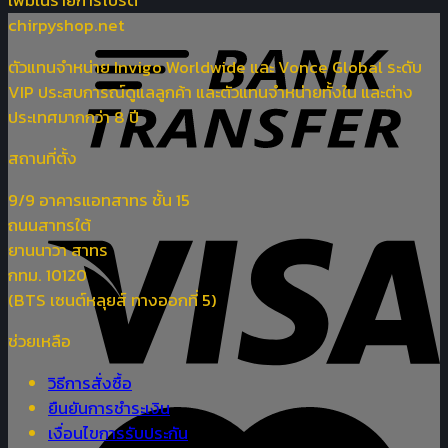
เพิ่มในรายการโปรด
chirpyshop.net
ตัวแทนจำหน่าย Invigo Worldwide และ Vonce Global ระดับ
VIP ประสบการณ์ดูแลลูกค้า และตัวแทนจำหน่ายทั้งใน และต่าง
ประเทศมากกว่า 8 ปี
สถานที่ตั้ง
9/9 อาคารแอทสาทร ชั้น 15
ถนนสาทรใต้
ยานนาวา สาทร
กทม. 10120
(BTS เซนต์หลุยส์ ทางออกที่ 5)
ช่วยเหลือ
วิธีการสั่งซื้อ
ยืนยันการชำระเงิน
เงื่อนไขการรับประกัน