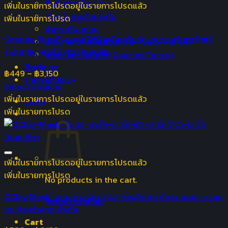
ยืนยันการชำระเงิน
เพิ่มในรายการโปรด
อยู่ในรายการโปรดแล้ว
เงื่อนไขการรับประกัน
เพิ่มในรายการโปรด
คำถามที่พบบ่อย
Shenee Plus จ๊ะ นงภณี ชีนี พลัส ครีมรักแร้ขาว ครีมทารักแร้
นโยบายความเป็นส่วนตัว (Privacy Policy)
ระงับกลิ่น หนังไก่ ผิวเรียบเนียน
นโยบายการใช้คุกกี้ (Cookies Policy)
ติดต่อเรา
฿
449
–
฿
3,150
รายการโปรด +
Select options
เพิ่มในรายการโปรด
อยู่ในรายการโปรดแล้ว
Login
เพิ่มในรายการโปรด
เพิ่มในรายการโปรด
อยู่ในรายการโปรดแล้ว
เพิ่มในรายการโปรด
No products in the cart.
OClay Mask โอเคลย์ มาส์ก ลดอาการอักเสบ ทำความสะอาดรูขุม
Return to shop
ขน ผิวสว่างกระจ่างใส
Cart