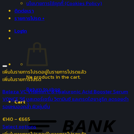
นโยบายการใช้คุกกี้ (Cookies Policy)
ติดต่อเรา
รายการโปรด +
Login
เพิ่มในรายการโปรด
อยู่ในรายการโปรดแล้ว
No products in the cart.
เพิ่มในรายการโปรด
Return to shop
Beleza VC Vitamin C & Hyaluronic Acid Booster Serum
VONCE วีซี บูสเตอร์เซรั่ม วิตามินซี และกรดไฮยาลูริค ลดรอยดำ
Cart
รอยหมองคล้ำ ผิวชุ่มชื่น
€
140
–
€
665
Select options