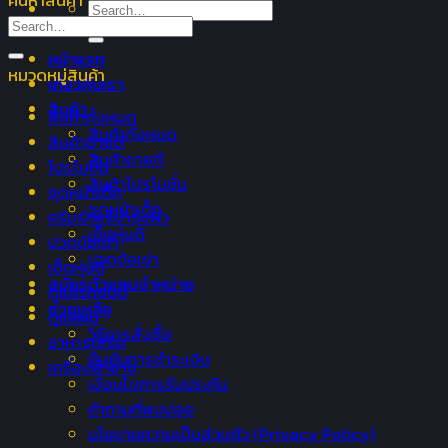
ค้นหาสินค้า
Search
Search
for:
for:
หน้าแรก
หมวดหมู่สินค้า
เกี่ยวกับเรา
สินค้า
สินค้าทั้งหมด
สินค้าทั้งหมด
สินค้าขายดี
สินค้าขายดี
โปรโมชั่น
สินค้าโปรโมชั่น
ชุดหน้าเด็ก
ชุดหน้าเด็ก
ครีมรักแร้บำรุงผิว
เซ็ตหุ่นดี
ปวดข้อเข่า
ปวดข้อเข่า
เซ็ตหุ่นดี
สมัครตัวแทนจำหน่าย
ดูแลรถยนต์
ช่วยเหลือ
ดูแลผม
วิธีการสั่งซื้อ
อาหารเสริม
ยืนยันการชำระเงิน
เครื่องสำอาง
เงื่อนไขการรับประกัน
คำถามที่พบบ่อย
นโยบายความเป็นส่วนตัว (Privacy Policy)