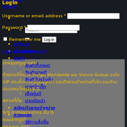
Login
Username or email address
*
Password
*
Search
for:
Remember me
Log in
หน้าแรก
Lost your password?
เกี่ยวกับเรา
สินค้า
chirpyshop.net
สินค้าทั้งหมด
สินค้าขายดี
ตัวแทนจำหน่าย Invigo Worldwide และ Vonce Global ระดับ
สินค้าโปรโมชั่น
VIP ประสบการณ์ดูแลลูกค้า และตัวแทนจำหน่ายทั้งใน และต่าง
ชุดหน้าเด็ก
ประเทศมากกว่า 8 ปี
เซ็ตหุ่นดี
สถานที่ตั้ง
ปวดข้อเข่า
สมัครตัวแทนจำหน่าย
9/9 อาคารแอทสาทร ชั้น 15
ช่วยเหลือ
ถนนสาทรใต้
วิธีการสั่งซื้อ
ยานนาวา สาทร