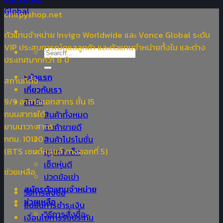
chirpyshop.net
ตัวแทนจำหน่าย Invigo Worldwide และ Vonce Global ระดับ
VIP ประสบการณ์ดูแลลูกค้า และตัวแทนจำหน่ายทั้งใน และต่าง
Search
ประเทศมากกว่า 8 ปี
for:
หน้าแรก
สถานที่ตั้ง
เกี่ยวกับเรา
9/9 อาคารแอทสาทร ชั้น 15
สินค้า
ถนนสาทรใต้
สินค้าทั้งหมด
ยานนาวา สาทร
สินค้าขายดี
กทม. 10120
สินค้าโปรโมชั่น
(BTS เซนต์หลุยส์ ทางออกที่ 5)
ชุดหน้าเด็ก
เซ็ตหุ่นดี
ช่วยเหลือ
ปวดข้อเข่า
สมัครตัวแทนจำหน่าย
วิธีการสั่งซื้อ
ช่วยเหลือ
ยืนยันการชำระเงิน
วิธีการสั่งซื้อ
เงื่อนไขการรับประกัน