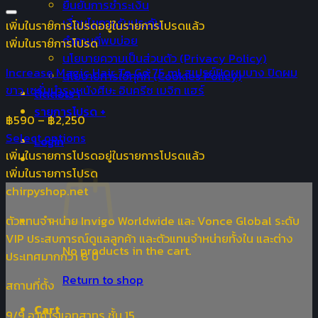
ยืนยันการชำระเงิน
เงื่อนไขการรับประกัน
เพิ่มในรายการโปรด
อยู่ในรายการโปรดแล้ว
คำถามที่พบบ่อย
เพิ่มในรายการโปรด
นโยบายความเป็นส่วนตัว (Privacy Policy)
Increase Magic Hair To Go 75 ml สเปรย์ปิดผมบาง ปิดผม
นโยบายการใช้คุกกี้ (Cookies Policy)
ขาว เซรั่มบำรุงหนังศีษะ อินครีซ เมจิก แฮร์
ติดต่อเรา
รายการโปรด +
฿
590
–
฿
2,250
Select options
Login
เพิ่มในรายการโปรด
อยู่ในรายการโปรดแล้ว
เพิ่มในรายการโปรด
chirpyshop.net
ตัวแทนจำหน่าย Invigo Worldwide และ Vonce Global ระดับ
VIP ประสบการณ์ดูแลลูกค้า และตัวแทนจำหน่ายทั้งใน และต่าง
No products in the cart.
ประเทศมากกว่า 8 ปี
Return to shop
สถานที่ตั้ง
Cart
9/9 อาคารแอทสาทร ชั้น 15