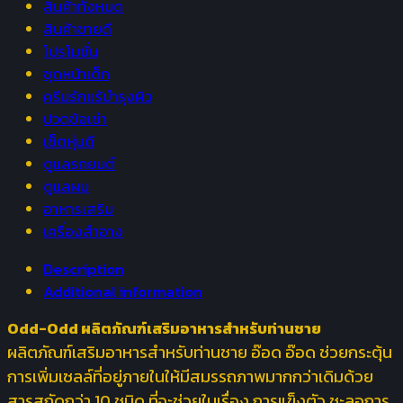
สินค้าทั้งหมด
สกัด
สินค้าขายดี
กระชาย
โปรโมชั่น
ดำ
ชุดหน้าเด็ก
ถัง
ครีมรักแร้บำรุงผิว
เช่า
ปวดข้อเข่า
โสม
เซ็ตหุ่นดี
และ
ดูแลรถยนต์
สาร
ดูแลผม
สกัด
อาหารเสริม
กว่า
เครื่องสำอาง
10
ชนิด
Description
quantity
Additional information
Odd-Odd ผลิตภัณฑ์เสริมอาหารสำหรับท่านชาย
ผลิตภัณฑ์เสริมอาหารสำหรับท่านชาย อ๊อด อ๊อด ช่วยกระตุ้น
การเพิ่มเซลล์ที่อยู่ภายในให้มีสมรรถภาพมากกว่าเดิมด้วย
สารสกัดกว่า 10 ชนิด ที่จะช่วยในเรื่อง การแข็งตัว ชะลอการ