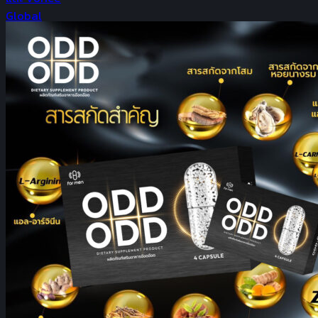
Search
for:
หน้าแรก
เกี่ยวกับเรา
สินค้า
สินค้าทั้งหมด
สินค้าขายดี
สินค้าโปรโมชั่น
ชุดหน้าเด็ก
เซ็ตหุ่นดี
ปวดข้อเข่า
สมัครตัวแทนจำหน่าย
ช่วยเหลือ
วิธีการสั่งซื้อ