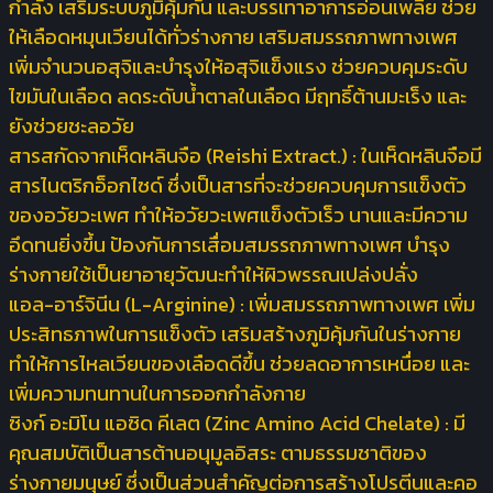
กำลัง เสริมระบบภูมิคุ้มกัน และบรรเทาอาการอ่อนเพลีย ช่วย
ให้เลือดหมุนเวียนได้ทั่วร่างกาย เสริมสมรรถภาพทางเพศ
เพิ่มจำนวนอสุจิและบำรุงให้อสุจิแข็งแรง ช่วยควบคุมระดับ
ไขมันในเลือด ลดระดับน้ำตาลในเลือด มีฤทธิ์ต้านมะเร็ง และ
ยังช่วยชะลอวัย
สารสกัดจากเห็ดหลินจือ (Reishi Extract.) :
ในเห็ดหลินจือมี
สารไนตริกอ็อกไซด์ ซึ่งเป็นสารที่จะช่วยควบคุมการแข็งตัว
ของอวัยวะเพศ ทำให้อวัยวะเพศแข็งตัวเร็ว นานและมีความ
อึดทนยิ่งขึ้น ป้องกันการเสื่อมสมรรถภาพทางเพศ บำรุง
ร่างกายใช้เป็นยาอายุวัฒนะทำให้ผิวพรรณเปล่งปลั่ง
แอล-อาร์จินีน (L-Arginine) :
เพิ่มสมรรถภาพทางเพศ เพิ่ม
ประสิทธภาพในการแข็งตัว เสริมสร้างภูมิคุ้มกันในร่างกาย
ทำให้การไหลเวียนของเลือดดีขึ้น ช่วยลดอาการเหนื่อย และ
เพิ่มความทนทานในการออกกำลังกาย
ซิงก์ อะมิโน แอซิด คีเลต (Zinc Amino Acid Chelate) :
มี
คุณสมบัติเป็นสารต้านอนุมูลอิสระ ตามธรรมชาติของ
ร่างกายมนุษย์ ซึ่งเป็นส่วนสำคัญต่อการสร้างโปรตีนและคอ